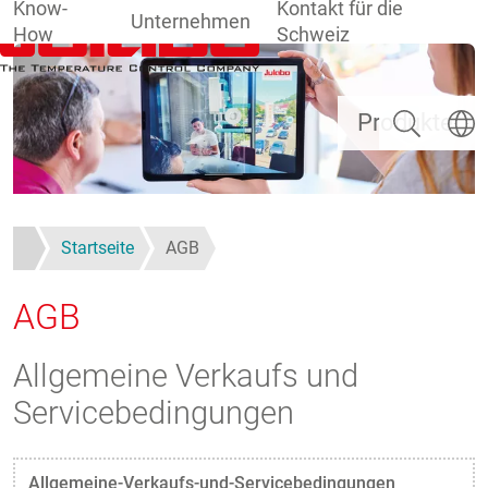
Know-
Kontakt für die
Unternehmen
How
Schweiz
Direkt zum Inhalt
Suchen
Sprach
Produkte
Startseite
AGB
AGB
Allgemeine Verkaufs und
Servicebedingungen
Allgemeine-Verkaufs-und-Servicebedingungen