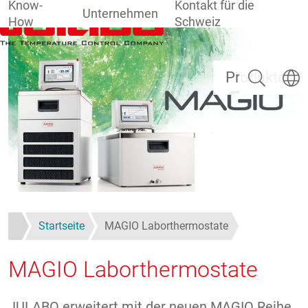
Know-
Kontakt für die
Unternehmen
How
Schweiz
Direkt zum Inhalt
Suchen
Sprach
Produkte
Startseite
MAGIO Laborthermostate
MAGIO Laborthermostate
JULABO erweitert mit der neuen MAGIO Reihe