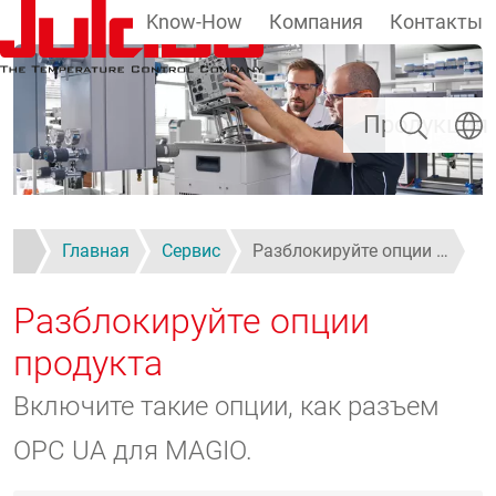
Know-How
Компания
Контакты
Перейти к основному содержанию
Поиск
Выбер
Продукция
Главная
Сервис
Разблокируйте опции …
Разблокируйте опции
продукта
Включите такие опции, как разъем
OPC UA для MAGIO.