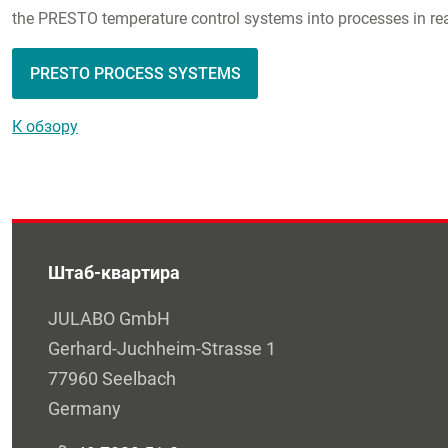
the PRESTO temperature control systems into processes in react
PRESTO PROCESS SYSTEMS
К обзору
Штаб-квартира
JULABO GmbH
Gerhard-Juchheim-Strasse 1
77960 Seelbach
Germany