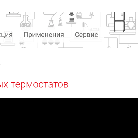
кция
Применения
Сервис
ых термостатов