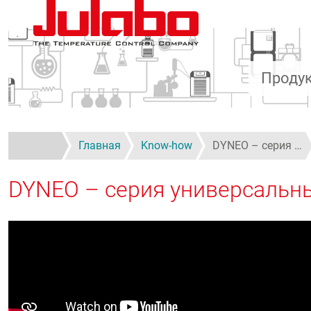
Перейти к основному содержанию
Проду
Главная
Know-how
DYNEO – серия …
DYNEO – серия универсальн