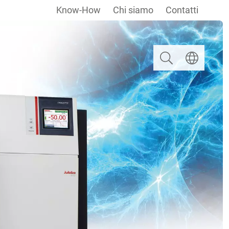
Know-How
Chi siamo
Contatti
Ricerca
Selezionare u