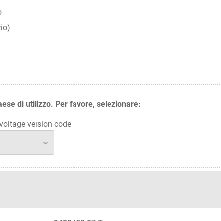
o
io)
aese di utilizzo. Per favore, selezionare:
oltage version code