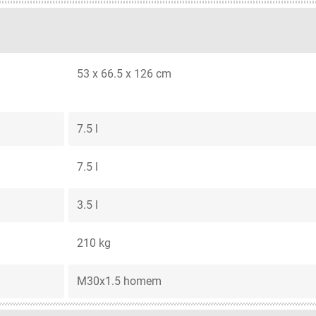
53 x 66.5 x 126 cm
7.5 l
7.5 l
3.5 l
210 kg
M30x1.5 homem