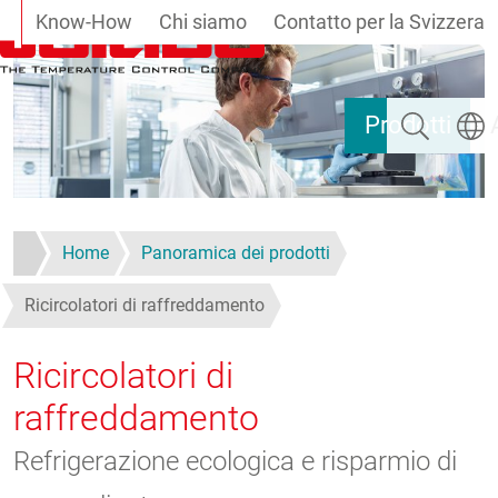
Know-How
Chi siamo
Contatto per la Svizzera
Salta al contenuto principale
Ricerca
Selezi
Prodotti
Home
Panoramica dei prodotti
Ricircolatori di raffreddamento
Ricircolatori di
raffreddamento
Refrigerazione ecologica e risparmio di