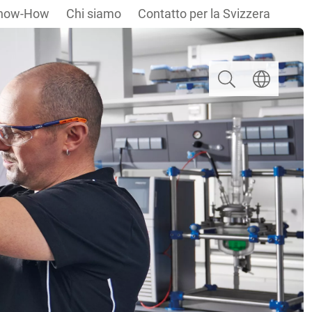
now-How
Chi siamo
Contatto per la Svizzera
Ricerca
Selezionare u