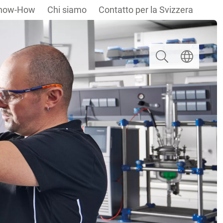
now-How
Chi siamo
Contatto per la Svizzera
Ricerca
Selezionare u