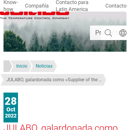
Know-
Contacto para
Compañía
Contacto
how
Latin America
Pasar al contenido principal
Buscar
Selecc
Productos
Inicio
Noticias
JULABO, galardonada como «Supplier of the …
28
Oct
2022
JULABO, galardonada como