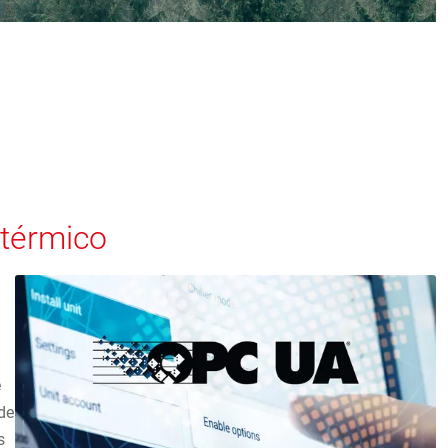
 térmico
e
de
s