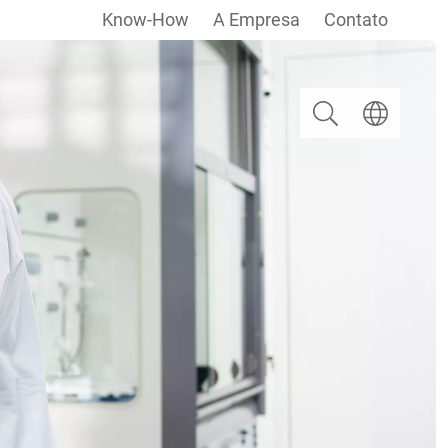
Know-How
A Empresa
Contato
Pesquisar
Escolha um i