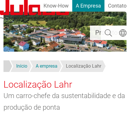
Know-How
A Empresa
Contato
Passar para o conteúdo principal
Pesquisar
Escolh
Produtos
Início
A empresa
Localização Lahr
Localização Lahr
Um carro-chefe da sustentabilidade e da
produção de ponta