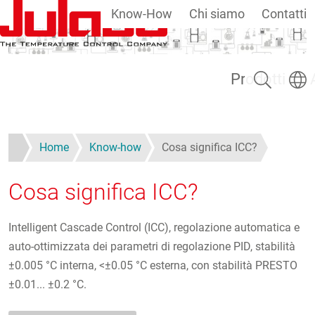
Know-How
Chi siamo
Contatti
Salta al contenuto principale
Ricerca
Selezi
Prodotti
Home
Know-how
Cosa significa ICC?
Cosa significa ICC?
Intelligent Cascade Control (ICC), regolazione automatica e
auto-ottimizzata dei parametri di regolazione PID, stabilità
±0.005 °C interna, <±0.05 °C esterna, con stabilità PRESTO
±0.01... ±0.2 °C.