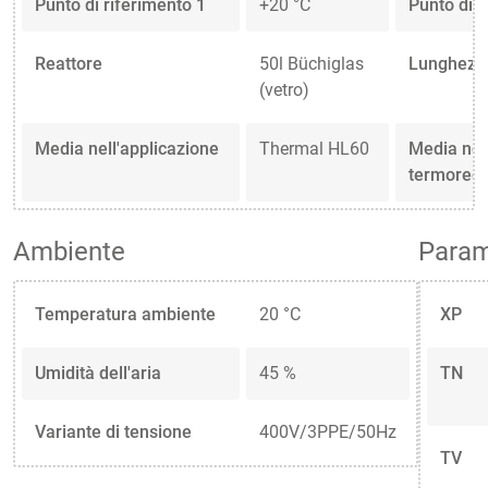
Punto di riferimento 1
+20 °C
Punto di r
Reattore
50l Büchiglas
Lunghezza
(vetro)
Media nell'applicazione
Thermal HL60
Media nell
termorego
Ambiente
Parame
Temperatura ambiente
20 °C
XP
Umidità dell'aria
45 %
TN
Variante di tensione
400V/3PPE/50Hz
TV