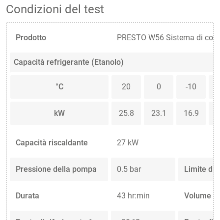
Condizioni del test
Prodotto
PRESTO W56 Sistema di contr
Capacità refrigerante (Etanolo)
°C
20
0
-10
kW
25.8
23.1
16.9
1
Capacità riscaldante
27 kW
Pressione della pompa
0.5 bar
Limite di
Durata
43 hr:min
Volume de