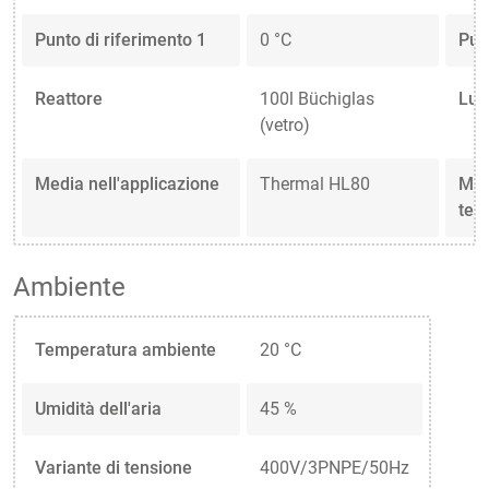
Punto di riferimento 1
0 °C
Pun
Reattore
100l Büchiglas
Lun
(vetro)
Media nell'applicazione
Thermal HL80
Medi
ter
Ambiente
Temperatura ambiente
20 °C
Umidità dell'aria
45 %
Variante di tensione
400V/3PNPE/50Hz