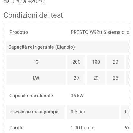
da 0 °C a +20 °C.
Condizioni del test
Prodotto
PRESTO W92tt Sistema di cont
Capacità refrigerante (Etanolo)
°C
200
100
20
kW
29
29
25
Capacità riscaldante
36 kW
Pressione della pompa
0.5 bar
Lim
Durata
1:00 hr:min
Vol