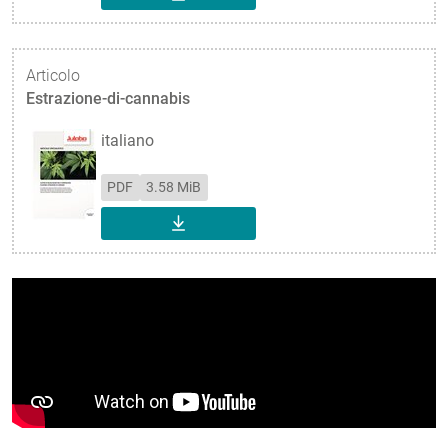
SCARICA
Articolo
Estrazione-di-cannabis
italiano
PDF
3.58 MiB
SCARICA