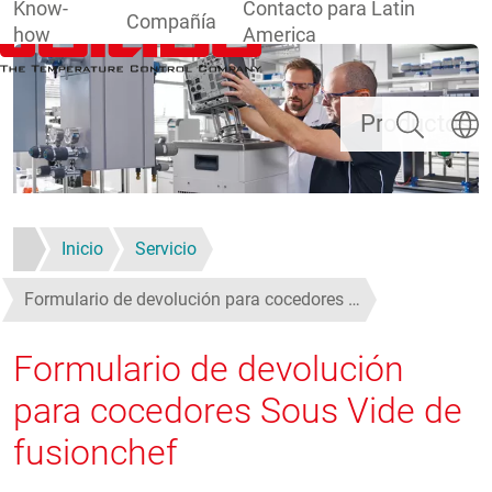
Know-
Contacto para Latin
Compañía
how
America
Pasar al contenido principal
Buscar
Selecc
Productos
Inicio
Servicio
Formulario de devolución para cocedores …
Formulario de devolución
para cocedores Sous Vide de
fusionchef