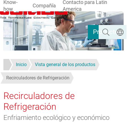
Know-
Contacto para Latin
Compañía
how
America
Pasar al contenido principal
Buscar
Selecc
Productos
Inicio
Vista general de los productos
Recirculadores de Refrigeración
Recirculadores de
Refrigeración
Enfriamiento ecológico y económico