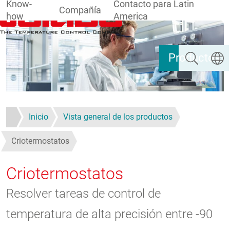
Know-
Contacto para Latin
Compañía
how
America
Pasar al contenido principal
Buscar
Selecc
Productos
Inicio
Vista general de los productos
Criotermostatos
Criotermostatos
Resolver tareas de control de
temperatura de alta precisión entre -90