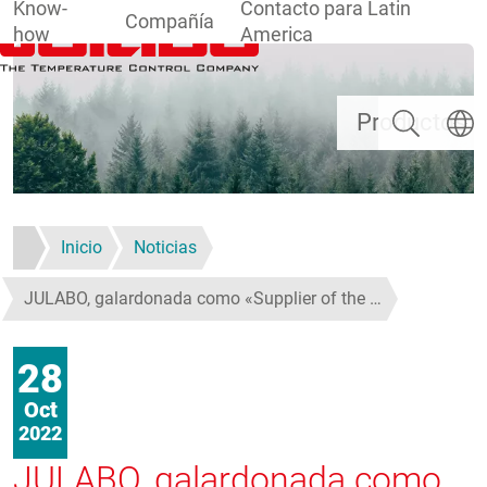
Know-
Contacto para Latin
Compañía
how
America
Pasar al contenido principal
Buscar
Selecc
Productos
Inicio
Noticias
JULABO, galardonada como «Supplier of the …
28
Oct
2022
JULABO, galardonada como