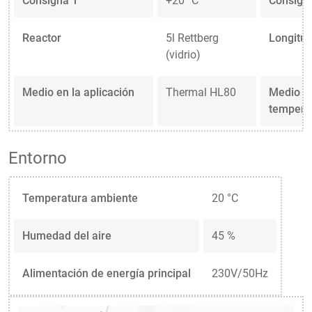
Consigna 1
+20 °C
Consign
Reactor
5l Rettberg
Longitud
(vidrio)
Medio en la aplicación
Thermal HL80
Medio en
tempera
Entorno
Temperatura ambiente
20 °C
Humedad del aire
45 %
Alimentación de energía principal
230V/50Hz