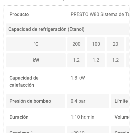
Producto
PRESTO W80 Sistema de Tem
Capacidad de refrigeración (Etanol)
°C
200
100
20
kW
1.2
1.2
1.2
Capacidad de
1.8 kW
calefacción
Presión de bombeo
0.4 bar
Límite d
Duración
1:10 hr:min
Volumen