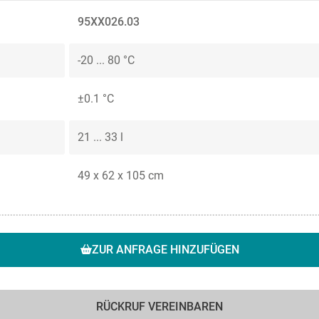
95XX026.03
-20 ... 80 °C
±0.1 °C
21 ... 33 l
49 x 62 x 105 cm
ZUR ANFRAGE HINZUFÜGEN
RÜCKRUF VEREINBAREN