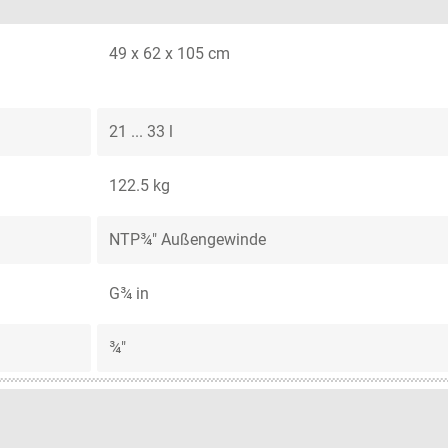
49 x 62 x 105 cm
21 ... 33 l
122.5 kg
NTP¾" Außengewinde
G¾ in
¾"