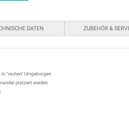
CHNISCHE DATEN
ZUBEHÖR & SERV
nd in "rauhen" Umgebungen
inander platziert werden
g