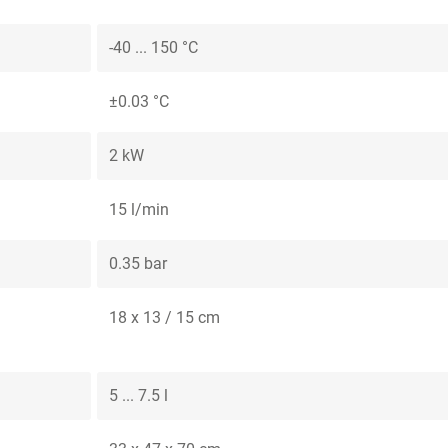
-40 ... 150 °C
±0.03 °C
2 kW
15 l/min
0.35 bar
18 x 13 / 15 cm
5 ... 7.5 l