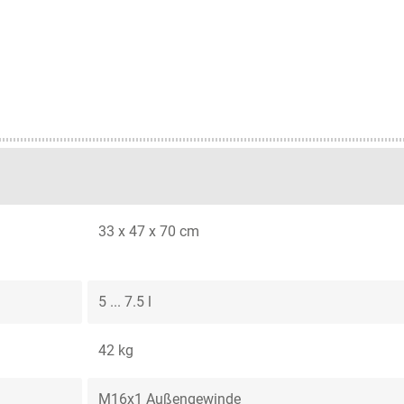
33 x 47 x 70 cm
5 ... 7.5 l
42 kg
M16x1 Außengewinde