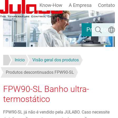
Know-How
A Empresa
Contato
Passar para o conteúdo principal
Pesquisar
Escolh
Produtos
Início
Visão geral dos produtos
Produtos descontinuados FPW90-SL
FPW90-SL Banho ultra-
termostático
FPW90-SL já não é vendido pela JULABO. Caso necessite