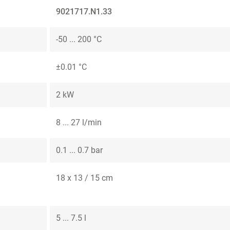
9021717.N1.33
-50 ... 200 °C
±0.01 °C
2 kW
8 ... 27 l/min
0.1 ... 0.7 bar
18 x 13 / 15 cm
5 ... 7.5 l