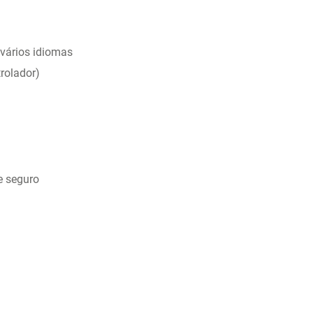
 vários idiomas
trolador)
e seguro