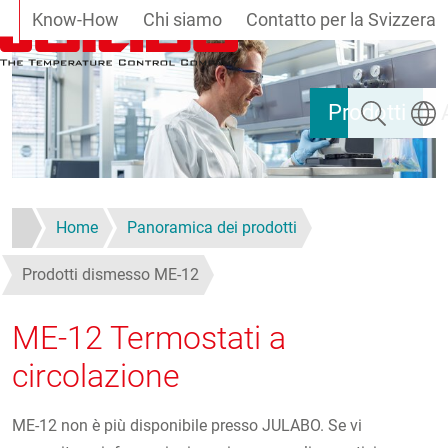
Know-How
Chi siamo
Contatto per la Svizzera
Salta al contenuto principale
Ricerca
Selezi
Prodotti
Home
Panoramica dei prodotti
Prodotti dismesso ME-12
ME-12 Termostati a
circolazione
ME-12 non è più disponibile presso JULABO. Se vi