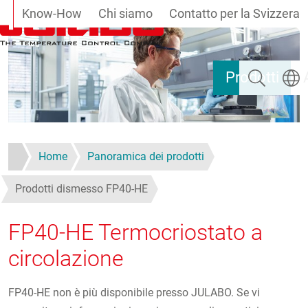
Know-How
Chi siamo
Contatto per la Svizzera
Salta al contenuto principale
Ricerca
Selezi
Prodotti
Home
Panoramica dei prodotti
Prodotti dismesso FP40-HE
FP40-HE Termocriostato a
circolazione
FP40-HE non è più disponibile presso JULABO. Se vi