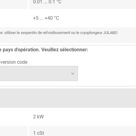
0.01 ... 0.1 °C
+5 ... +40 °C
 utiliser le serpentin de refroidissement ou le cryoplongeur JULABO
pays d'opération. Veuillez sélectionner:
version code
2 kW
1 cSt