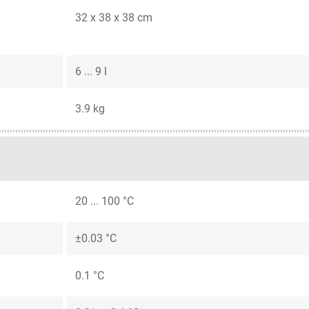
32 x 38 x 38 cm
6 ... 9 l
3.9 kg
20 ... 100 °C
±0.03 °C
0.1 °C