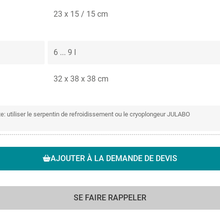
23 x 15 / 15 cm
6 ... 9 l
32 x 38 x 38 cm
 utiliser le serpentin de refroidissement ou le cryoplongeur JULABO
AJOUTER À LA DEMANDE DE DEVIS
SE FAIRE RAPPELER