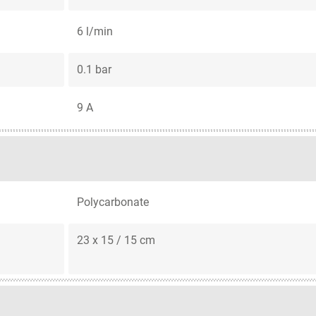
6 l/min
0.1 bar
9 A
Polycarbonate
23 x 15 / 15 cm