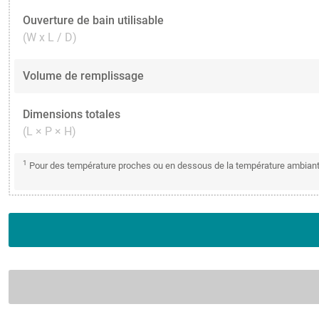
Ouverture de bain utilisable
(W x L / D)
Volume de remplissage
Dimensions totales
(L × P × H)
1
Pour des température proches ou en dessous de la température ambiante: