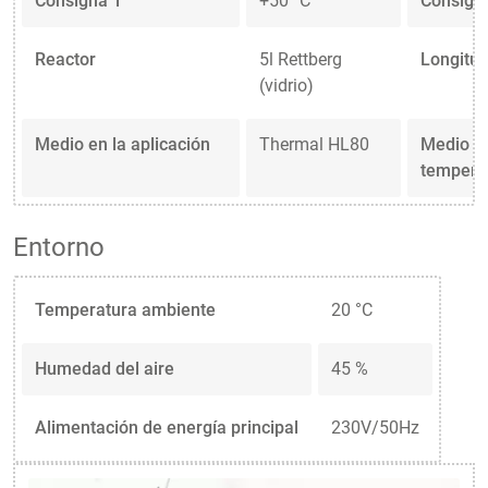
Consigna 1
+50 °C
Consign
Reactor
5l Rettberg
Longitud
(vidrio)
Medio en la aplicación
Thermal HL80
Medio en
tempera
Entorno
Temperatura ambiente
20 °C
Humedad del aire
45 %
Alimentación de energía principal
230V/50Hz