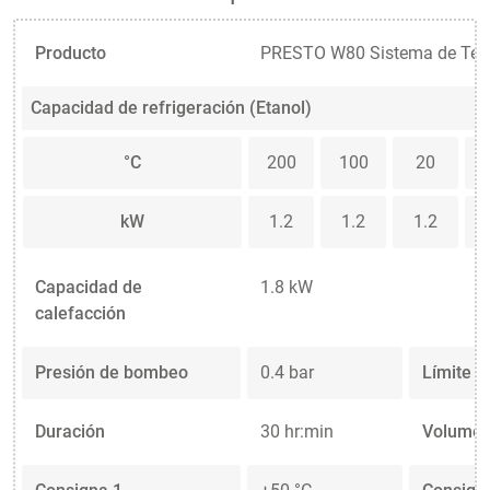
Producto
PRESTO W80 Sistema de Tem
Capacidad de refrigeración (Etanol)
°C
200
100
20
kW
1.2
1.2
1.2
Capacidad de
1.8 kW
calefacción
Presión de bombeo
0.4 bar
Límite d
Duración
30 hr:min
Volumen