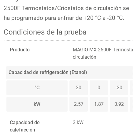
2500F Termostatos/Criostatos de circulación se
ha programado para enfriar de +20 °C a -20 °C.
Condiciones de la prueba
Producto
MAGIO MX-2500F Termostatos
circulación
Capacidad de refrigeración (Etanol)
°C
20
0
-20
kW
2.57
1.87
0.92
0
Capacidad de
3 kW
calefacción