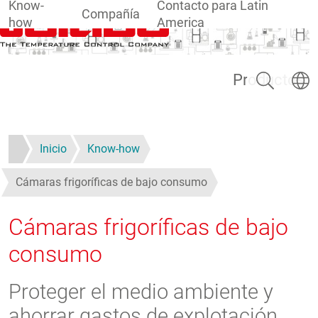
Know-
Contacto para Latin
Compañía
how
America
Pasar al contenido principal
Buscar
Selecc
Productos
Inicio
Know-how
Cámaras frigoríficas de bajo consumo
Cámaras frigoríficas de bajo
consumo
Proteger el medio ambiente y
ahorrar gastos de explotación