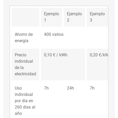
Ejemplo
Ejemplo
Ejemplo
Ej
1
2
3
4
Ahorro de
400 vatios
energía
Precio
0,10 € / kWh
0,20 €/kWh
individual
de la
electricidad
Uso
7h
24h
7h
24
individual
por día en
260 días al
año