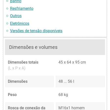
Banho
Resfriamento
Outros
Eletrônicos
Versões de tensão disponíveis
Dimensões e volumes
Dimensões totais
45 x 64 x 95 cm
(L x P x A)
Dimensões
48 ... 56 l
Peso
68 kg
Rosca de conexão da
M16x1 homem