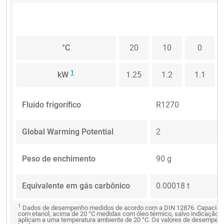
°C
20
10
0
1
kW
1.25
1.2
1.1
Fluido frigorífico
R1270
Global Warming Potential
2
Peso de enchimento
90 g
Equivalente em gás carbônico
0.00018 t
1
Dados de desempenho medidos de acordo com a DIN 12876. Capacidade
com etanol, acima de 20 °C medidas com óleo térmico, salvo indicação
aplicam a uma temperatura ambiente de 20 °C. Os valores de desempenho