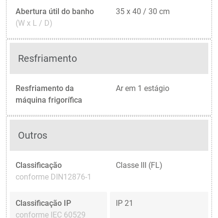
Abertura útil do banho
35 x 40 / 30 cm
(W x L / D)
Resfriamento
Resfriamento da
Ar em 1 estágio
máquina frigorífica
Outros
Classificação
Classe III (FL)
conforme DIN12876-1
Classificação IP
IP 21
conforme IEC 60529