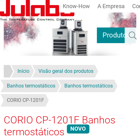
Know-How
A Empresa
Co
Passar para o conteúdo principal
Pesqui
Produtos
Início
Visão geral dos produtos
Banhos termostáticos
Banhos termostáticos
CORIO CP-1201F
CORIO CP-1201F
Banhos
NOVO
termostáticos