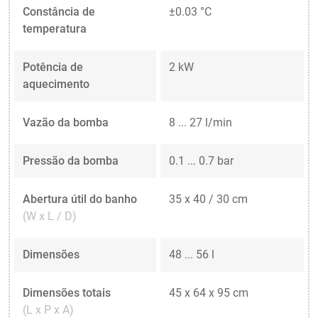
Constância de
±0.03 °C
temperatura
Potência de
2 kW
aquecimento
Vazão da bomba
8 ... 27 l/min
Pressão da bomba
0.1 ... 0.7 bar
Abertura útil do banho
35 x 40 / 30 cm
(W x L / D)
Dimensões
48 ... 56 l
Dimensões totais
45 x 64 x 95 cm
(L x P x A)