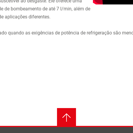
suscetível ao desgaste. Ele oferece uma
de de bombeamento de até 7 l/min, além de
e aplicações diferentes.
do quando as exigências de potência de refrigeração são menore