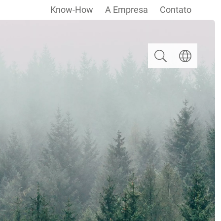
Know-How
A Empresa
Contato
Pesquisar
Escolha um i