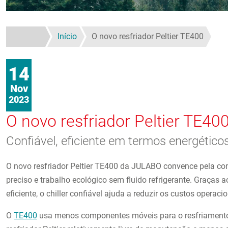
Início
O novo resfriador Peltier TE400
14
Nov
2023
O novo resfriador Peltier TE40
Confiável, eficiente em termos energético
O novo resfriador Peltier TE400 da JULABO convence pela con
preciso e trabalho ecológico sem fluido refrigerante. Graças
eficiente, o chiller confiável ajuda a reduzir os custos operac
O
TE400
usa menos componentes móveis para o resfriamento