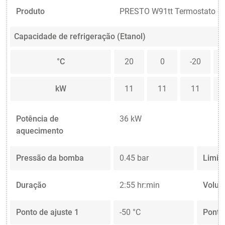
Produto
PRESTO W91tt Termostato d
Capacidade de refrigeração (Etanol)
°C
20
0
-20
kW
11
11
11
1
Potência de
36 kW
aquecimento
Pressão da bomba
0.45 bar
Limit
Duração
2:55 hr:min
Volum
Ponto de ajuste 1
-50 °C
Ponto