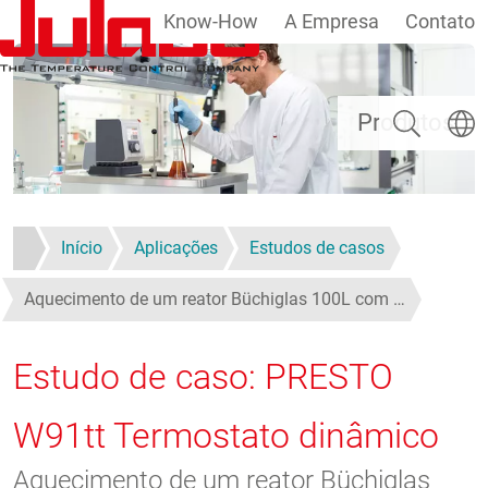
Know-How
A Empresa
Contato
Passar para o conteúdo principal
Pesquisar
Escolh
Produtos
Início
Aplicações
Estudos de casos
Aquecimento de um reator Büchiglas 100L com …
Estudo de caso: PRESTO
W91tt Termostato dinâmico
Aquecimento de um reator Büchiglas