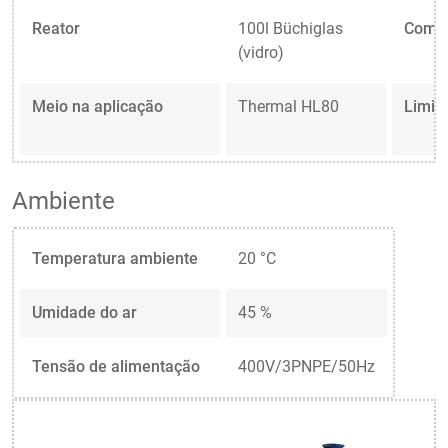
Reator
100l Büchiglas
Compr
(vidro)
Meio na aplicação
Thermal HL80
Limit
Ambiente
Temperatura ambiente
20 °C
Umidade do ar
45 %
Tensão de alimentação
400V/3PNPE/50Hz