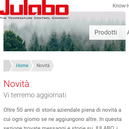
Know-
Salta al contenuto principale
Prodotti
Home
Novità
Novità
Vi terremo aggiornati
Oltre 50 anni di storia aziendale piena di novità a
cui ogni giorno se ne aggiungono altre. In questa
sezione trovate messaggi e storie su JULABO, i