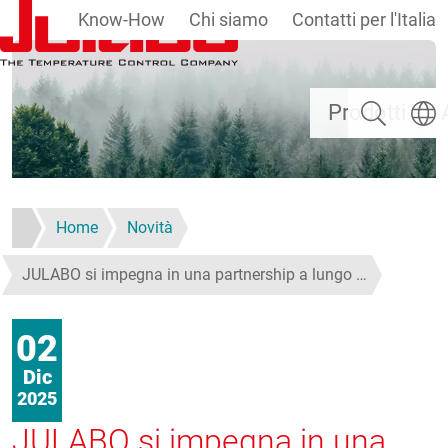
Know-How
Chi siamo
Contatti per l'Italia
Salta al contenuto principale
Ricerca
Selezi
Prodotti
Home
Novità
JULABO si impegna in una partnership a lungo …
02
Dic
2025
JULABO si impegna in una