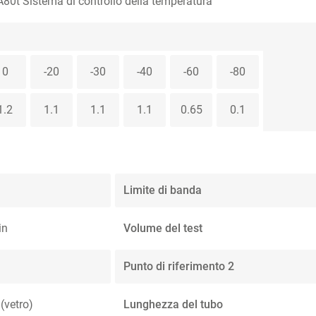
0t Sistema di controllo della temperatura
0
-20
-30
-40
-60
-80
1.2
1.1
1.1
1.1
0.65
0.1
Limite di banda
in
Volume del test
Punto di riferimento 2
(vetro)
Lunghezza del tubo