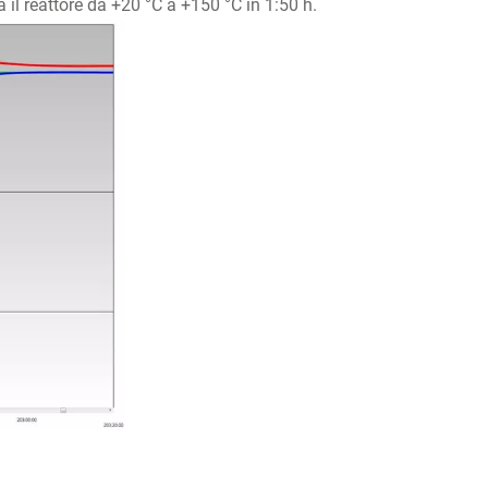
 il reattore da +20 °C a +150 °C in 1:50 h.