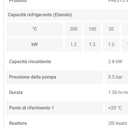
Prodotto
PRESTO A8
Capacità refrigerante (Etanolo)
°C
200
100
20
kW
1.2
1.2
1.2
Capacità riscaldante
2.8 kW
Pressione della pompa
0.5 bar
Durata
1:50 hr:m
Punto di riferimento 1
+20 °C
Reattore
20l Asahi 