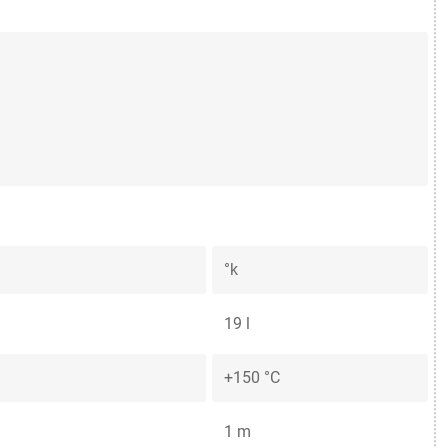
°k
19 l
+150 °C
1 m