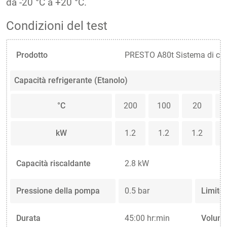
da -20 °C a +20 °C.
Condizioni del test
Prodotto
PRESTO A80t Sistema di cont
Capacità refrigerante (Etanolo)
°C
200
100
20
kW
1.2
1.2
1.2
Capacità riscaldante
2.8 kW
Pressione della pompa
0.5 bar
Limite
Durata
45:00 hr:min
Volume