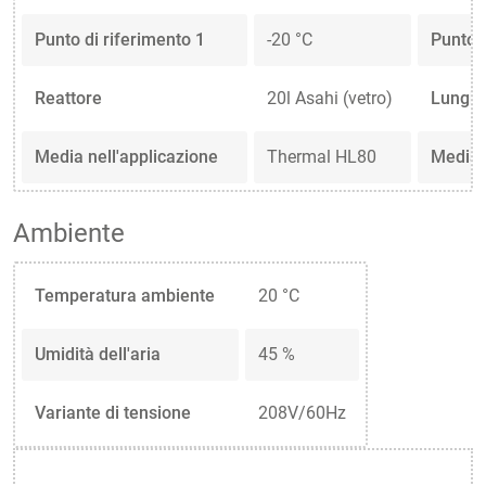
Punto di riferimento 1
-20 °C
Punto d
Reattore
20l Asahi (vetro)
Lunghe
Media nell'applicazione
Thermal HL80
Media 
Ambiente
Temperatura ambiente
20 °C
Umidità dell'aria
45 %
Variante di tensione
208V/60Hz