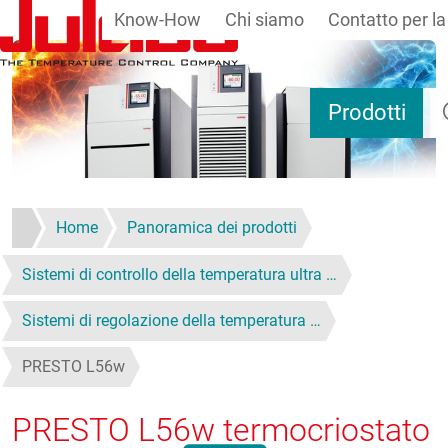
Know-How
Chi siamo
Contatto per la
Salta al contenuto principale
Ri
Prodotti
Home
Panoramica dei prodotti
Sistemi di controllo della temperatura ultra …
Sistemi di regolazione della temperatura …
PRESTO L56w
PRESTO L56w
termocriostato