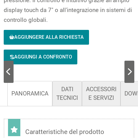
pressione. Il controllo è intuitivo grazie all'ampio
display touch da 7″ o all'integrazione in sistemi di
controllo globali.
AGGIUNGERE ALLA RICHIESTA
AGGIUNGI A CONFRONTO
DATI
ACCESSORI
PANORAMICA
DOW
TECNICI
E SERVIZI
Caratteristiche del prodotto