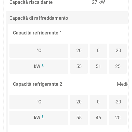
Capacità riscaldante
27 kW
Capacità di raffreddamento
Capacità refrigerante 1
°C
20
0
-20
1
kW
55
51
25
Capacità refrigerante 2
Medio:
°C
20
0
-20
1
kW
55
46
20