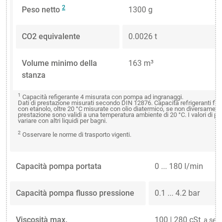
2
Peso netto
1300 g
CO2 equivalente
0.0026 t
Volume minimo della
163 m³
stanza
1
Capacità refigerante 4 misurata con pompa ad ingranaggi.
Dati di prestazione misurati secondo DIN 12876. Capacità refrigeranti fin
con etanolo, oltre 20 °C misurate con olio diatermico, se non diversamente 
prestazione sono validi a una temperatura ambiente di 20 °C. I valori di 
variare con altri liquidi per bagni.
2
Osservare le norme di trasporto vigenti.
Capacità pompa portata
0 ... 180 l/min
Capacità pompa flusso pressione
0.1 ... 4.2 bar
Viscosità max.
100 | 280 cSt
a seco