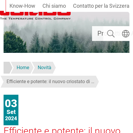
Know-How
Chi siamo
Contatto per la Svizzera
Salta al contenuto principale
Ricerca
Selezi
Prodotti
Home
Novità
Efficiente e potente: il nuovo criostato di …
03
Set
2024
Efficiente e potente: il nuovo