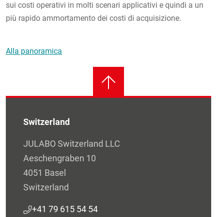
sui costi operativi in molti scenari applicativi e quindi a un
più rapido ammortamento dei costi di acquisizione.
Alla panoramica
Switzerland
JULABO Switzerland LLC
Aeschengraben 10
4051 Basel
Switzerland
+41 79 615 54 54