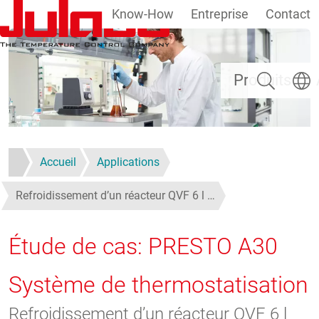
Know-How
Entreprise
Contact
Aller au contenu principal
Rechercher
Select
Produits
Accueil
Applications
Refroidissement d’un réacteur QVF 6 l …
Étude de cas: PRESTO A30
Système de thermostatisation
Refroidissement d’un réacteur QVF 6 l