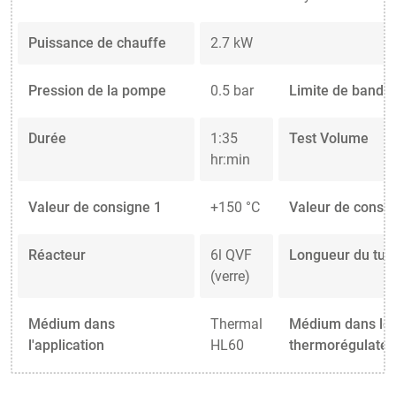
Puissance de chauffe
2.7 kW
Pression de la pompe
0.5 bar
Limite de bande
Durée
1:35
Test Volume
hr:min
Valeur de consigne 1
+150 °C
Valeur de consig
Réacteur
6l QVF
Longueur du tuy
(verre)
Médium dans
Thermal
Médium dans le
l'application
HL60
thermorégulateu