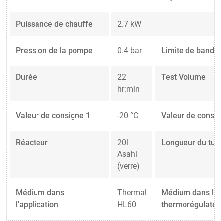
Puissance de chauffe
2.7 kW
Pression de la pompe
0.4 bar
Limite de bande
Durée
22
Test Volume
hr:min
Valeur de consigne 1
-20 °C
Valeur de consig
Réacteur
20l
Longueur du tuy
Asahi
(verre)
Médium dans
Thermal
Médium dans le
l'application
HL60
thermorégulateu