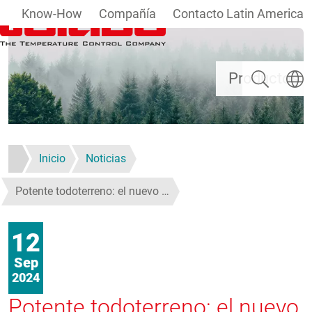
Know-How
Compañía
Contacto Latin America
Pasar al contenido principal
Buscar
Selecc
Productos
Inicio
Noticias
Potente todoterreno: el nuevo …
12
Sep
2024
Potente todoterreno: el nuevo