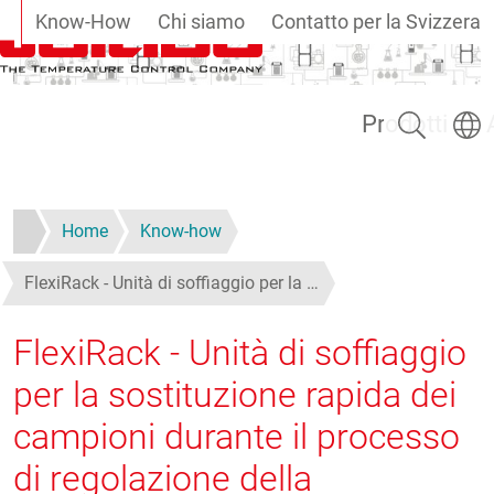
Know-How
Chi siamo
Contatto per la Svizzera
Salta al contenuto principale
Ricerca
Selezi
Prodotti
Home
Know-how
FlexiRack - Unità di soffiaggio per la …
FlexiRack - Unità di soffiaggio
per la sostituzione rapida dei
campioni durante il processo
di regolazione della