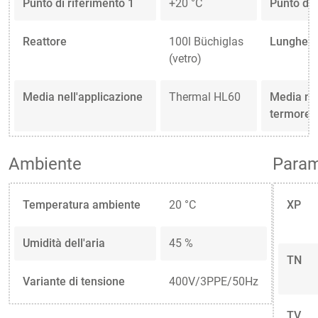
Punto di riferimento 1
+20 °C
Punto di 
Reattore
100l Büchiglas
Lunghezz
(vetro)
Media nell'applicazione
Thermal HL60
Media nel
termoreg
Ambiente
Parame
Temperatura ambiente
20 °C
XP
Umidità dell'aria
45 %
TN
Variante di tensione
400V/3PPE/50Hz
TV