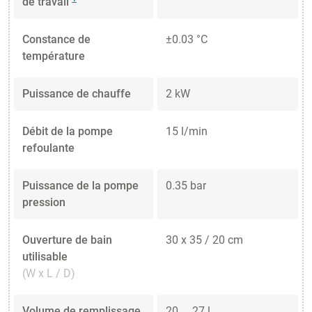
de travail
Constance de
±0.03 °C
température
Puissance de chauffe
2 kW
Débit de la pompe
15 l/min
refoulante
Puissance de la pompe
0.35 bar
pression
Ouverture de bain
30 x 35 / 20 cm
utilisable
(W x L / D)
Volume de remplissage
20 ... 27 l