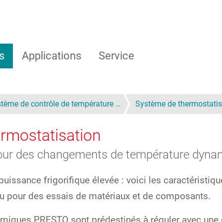
s
Applications
Service
tème de contrôle de température …
Système de thermostati
rmostatisation
our des changements de température dynam
uissance frigorifique élevée : voici les caractéristiq
 ou pour des essais de matériaux et de composants.
miques PRESTO sont prédestinés à réguler avec une g