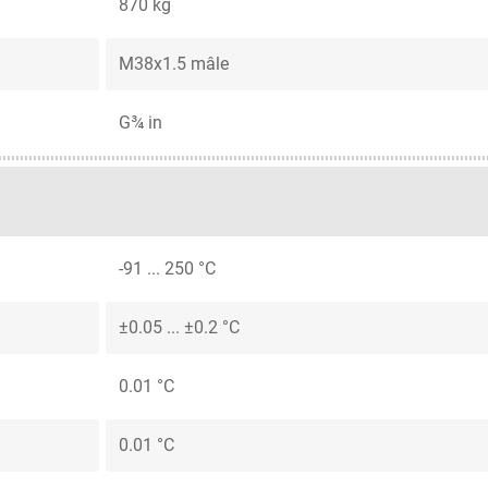
870 kg
M38x1.5 mâle
G¾ in
-91 ... 250 °C
±0.05 ... ±0.2 °C
0.01 °C
0.01 °C