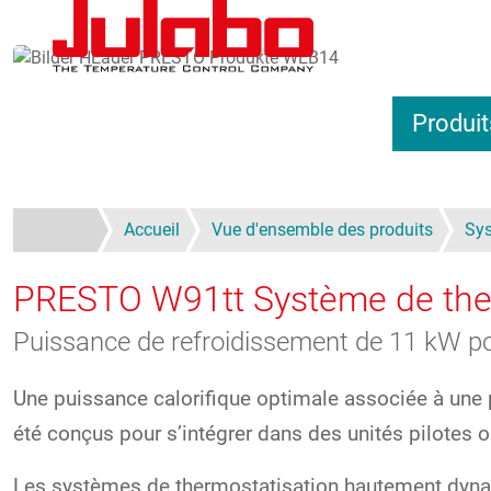
Aller au contenu principal
Produit
Accueil
Vue d'ensemble des produits
Sys
PRESTO W91tt
Système de the
Puissance de refroidissement de 11 kW p
Une puissance calorifique optimale associée à une p
été conçus pour s’intégrer dans des unités pilotes
Les systèmes de thermostatisation hautement dyna