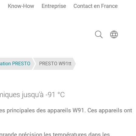
Know-How
Entreprise
Contact en France
Rechercher
Select langua
sation PRESTO
PRESTO W91tt
iques jusqu'à -91 °C
ues principales des appareils W91. Ces appareils ont
rande précision les températures dans les