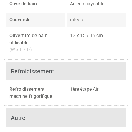
Cuve de bain
Acier inoxydable
Couvercle
intégré
Ouverture de bain
13 x 15 / 15 cm
utilisable
(W x L / D)
Refroidissement
Refroidissement
1ère étape Air
machine frigorifique
Autre