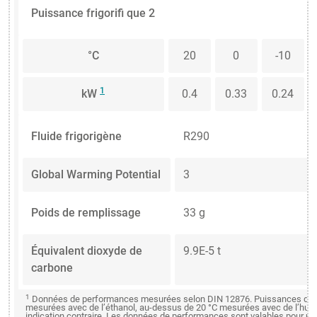
Puissance frigorifi que 2
°C
20
0
-10
1
kW
0.4
0.33
0.24
Fluide frigorigène
R290
Global Warming Potential
3
Poids de remplissage
33 g
Équivalent dioxyde de
9.9E-5 t
carbone
1
Données de performances mesurées selon DIN 12876. Puissances de fr
mesurées avec de l’éthanol, au-dessus de 20 °C mesurées avec de l’huil
indication contraire. Les données de performances sont valables pour u